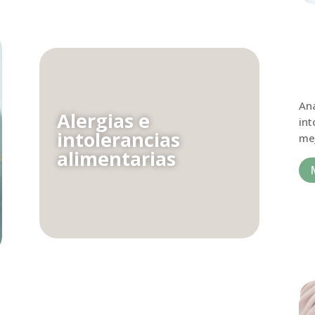
Aná
Alergias e
int
intolerancias
mej
alimentarias