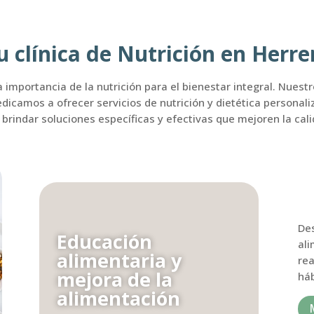
u clínica de Nutrición en Herre
importancia de la nutrición para el bienestar integral. Nuest
edicamos a ofrecer servicios de nutrición y dietética persona
brindar soluciones específicas y efectivas que mejoren la cal
Des
Educación
al
alimentaria y
rea
mejora de la
háb
alimentación