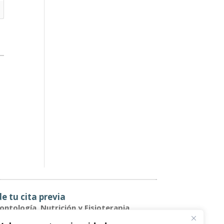
de tu cita previa
ntología, Nutrición y Fisioterapia
744 605 694