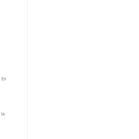
. En
 la