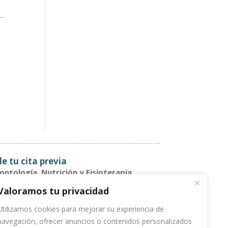
de tu cita previa
ntología, Nutrición y Fisioterapia
744 605 694
Valoramos tu privacidad
dología
Utilizamos cookies para mejorar su experiencia de
navegación, ofrecer anuncios o contenidos personalizados
698 909 079