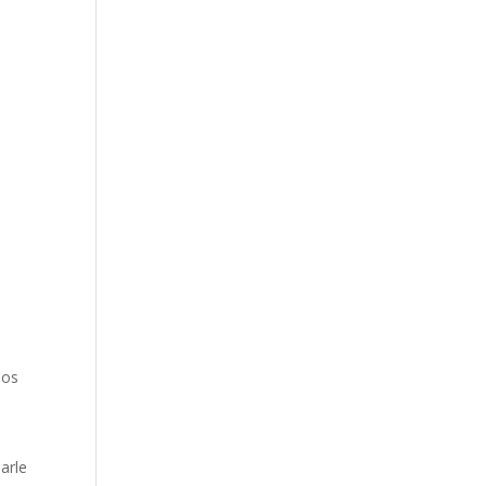
a
dos
arle