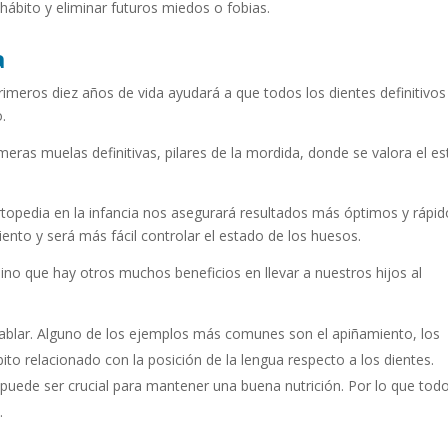
ábito y eliminar futuros miedos o fobias.
a
primeros diez años de vida ayudará a que todos los dientes definitivos
.
imeras muelas definitivas, pilares de la mordida, donde se valora el e
rtopedia en la infancia nos asegurará resultados más óptimos y rápi
ento y será más fácil controlar el estado de los huesos.
sino que hay otros muchos beneficios en llevar a nuestros hijos al
 hablar. Alguno de los ejemplos más comunes son el apiñamiento, los
ito relacionado con la posición de la lengua respecto a los dientes.
uede ser crucial para mantener una buena nutrición. Por lo que tod
.