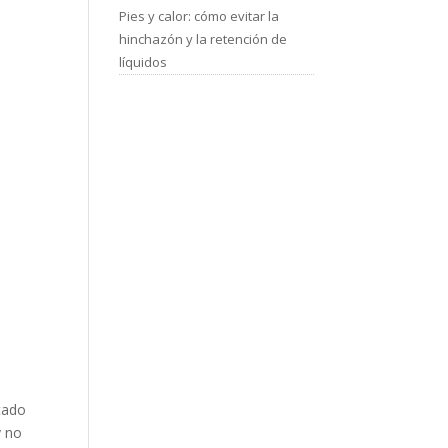
Pies y calor: cómo evitar la
hinchazón y la retención de
líquidos
tado
y no